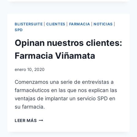
CLIENTES:
FARMACIA
DAVID
ANDALUZ
BLISTERSUITE
|
CLIENTES
|
FARMACIA
|
NOTICIAS
|
SPD
Opinan nuestros clientes:
Farmacia Viñamata
Por
enero 10, 2020
adminblogbs
Comenzamos una serie de entrevistas a
farmacéuticos en las que nos explican las
ventajas de implantar un servicio SPD en
su farmacia.
OPINAN
LEER MÁS
NUESTROS
CLIENTES: