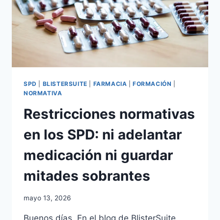
SPD
|
BLISTERSUITE
|
FARMACIA
|
FORMACIÓN
|
NORMATIVA
Restricciones normativas
en los SPD: ni adelantar
medicación ni guardar
mitades sobrantes
Por
mayo 13, 2026
adminblogbs
Buenos días. En el blog de BlisterSuite