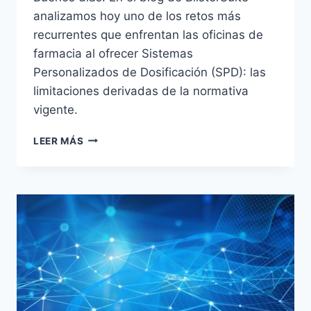
analizamos hoy uno de los retos más
recurrentes que enfrentan las oficinas de
farmacia al ofrecer Sistemas
Personalizados de Dosificación (SPD): las
limitaciones derivadas de la normativa
vigente.
RESTRICCIONES
LEER MÁS
NORMATIVAS
EN
LOS
SPD:
NI
ADELANTAR
MEDICACIÓN
NI
GUARDAR
MITADES
SOBRANTES