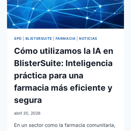
SPD
|
BLISTERSUITE
|
FARMACIA
|
NOTICIAS
Cómo utilizamos la IA en
BlisterSuite: Inteligencia
práctica para una
farmacia más eficiente y
segura
Por
abril 30, 2026
adminblogbs
En un sector como la farmacia comunitaria,