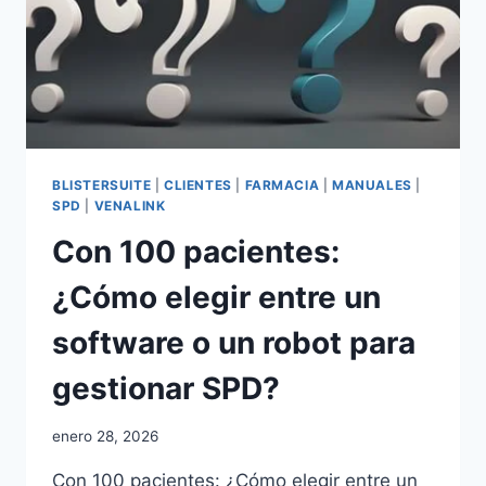
MÁS
EFICIENTE
Y
SEGURA
BLISTERSUITE
|
CLIENTES
|
FARMACIA
|
MANUALES
|
SPD
|
VENALINK
Con 100 pacientes:
¿Cómo elegir entre un
software o un robot para
gestionar SPD?
Por
enero 28, 2026
adminblogbs
Con 100 pacientes: ¿Cómo elegir entre un