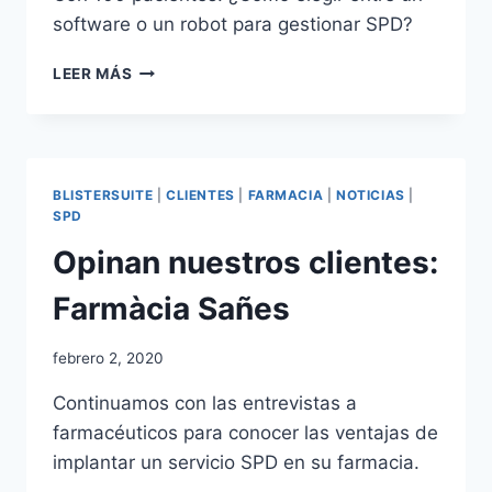
software o un robot para gestionar SPD?
CON
LEER MÁS
100
PACIENTES:
¿CÓMO
ELEGIR
ENTRE
BLISTERSUITE
|
CLIENTES
|
FARMACIA
|
NOTICIAS
|
UN
SPD
SOFTWARE
Opinan nuestros clientes:
O
UN
Farmàcia Sañes
ROBOT
PARA
GESTIONAR
Por
febrero 2, 2020
SPD?
adminblogbs
Continuamos con las entrevistas a
farmacéuticos para conocer las ventajas de
implantar un servicio SPD en su farmacia.