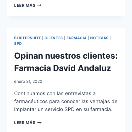
OPINAN
LEER MÁS
NUESTROS
CLIENTES:
FARMÀCIA
SAÑES
BLISTERSUITE
|
CLIENTES
|
FARMACIA
|
NOTICIAS
|
SPD
Opinan nuestros clientes:
Farmacia David Andaluz
Por
enero 21, 2020
adminblogbs
Continuamos con las entrevistas a
farmacéuticos para conocer las ventajas de
implantar un servicio SPD en su farmacia.
OPINAN
LEER MÁS
NUESTROS