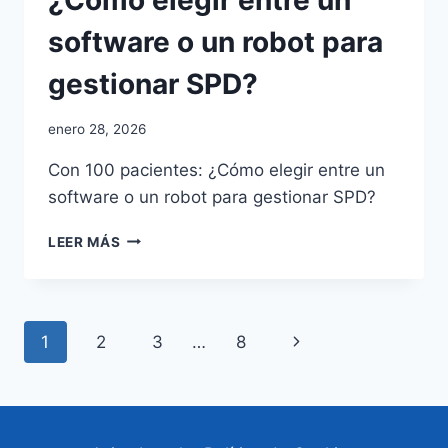
software o un robot para
gestionar SPD?
Por
enero 28, 2026
adminblogbs
Con 100 pacientes: ¿Cómo elegir entre un
software o un robot para gestionar SPD?
CON
LEER MÁS
100
PACIENTES:
¿CÓMO
ELEGIR
Navegación
Siguiente
1
2
3
…
8
ENTRE
UN
de
página
SOFTWARE
O
página
UN
ROBOT