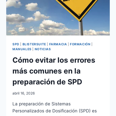
MÁS
EFICIENTE
Y
SEGURA
SPD
|
BLISTERSUITE
|
FARMACIA
|
FORMACIÓN
|
MANUALES
|
NOTICIAS
Cómo evitar los errores
más comunes en la
preparación de SPD
Por
abril 16, 2026
adminblogbs
La preparación de Sistemas
Personalizados de Dosificación (SPD) es