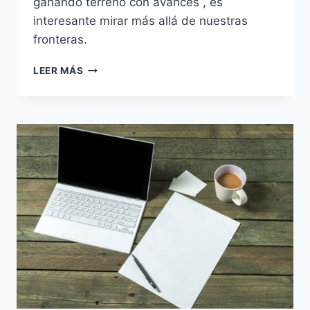
ganando terreno con avances , es
interesante mirar más allá de nuestras
fronteras.
SPD
LEER MÁS
EN
EUROPA:
¿POR
QUÉ
LOS
PAÍSES
NÓRDICOS
LO
LIDERAN
Y
ESPAÑA
AÚN
VA
A
REMOLQUE?