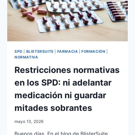
SPD
|
BLISTERSUITE
|
FARMACIA
|
FORMACIÓN
|
NORMATIVA
Restricciones normativas
en los SPD: ni adelantar
medicación ni guardar
mitades sobrantes
Por
mayo 13, 2026
adminblogbs
Buenos días. En el blog de BlisterSuite