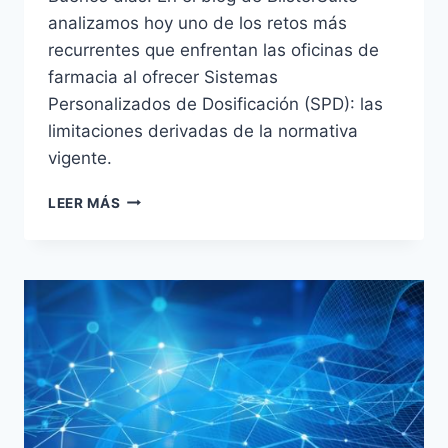
analizamos hoy uno de los retos más
recurrentes que enfrentan las oficinas de
farmacia al ofrecer Sistemas
Personalizados de Dosificación (SPD): las
limitaciones derivadas de la normativa
vigente.
RESTRICCIONES
LEER MÁS
NORMATIVAS
EN
LOS
SPD:
NI
ADELANTAR
MEDICACIÓN
NI
GUARDAR
MITADES
SOBRANTES