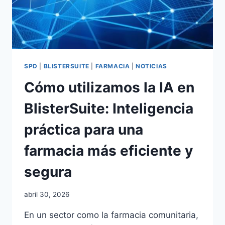
SPD
|
BLISTERSUITE
|
FARMACIA
|
NOTICIAS
Cómo utilizamos la IA en
BlisterSuite: Inteligencia
práctica para una
farmacia más eficiente y
segura
Por
abril 30, 2026
adminblogbs
En un sector como la farmacia comunitaria,