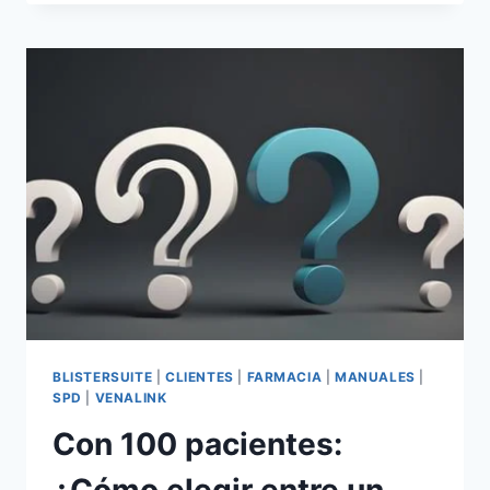
HOJA
DE
INSTRUCCIONES
DE
USO
DE
SPD
PARA
TUS
PACIENTES.
BLISTERSUITE
|
CLIENTES
|
FARMACIA
|
MANUALES
|
SPD
|
VENALINK
Con 100 pacientes:
¿Cómo elegir entre un