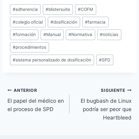
r
Etiquetas
g
#
adherencia
#
blistersuite
#
COFM
de
a
#
colegio oficial
#
dosificación
#
farmacia
la
n
entrada:
d
#
formación
#
Manual
#
Normativa
#
noticias
o
#
procedimientos
.
.
#
sistema personalizado de dosificación
#
SPD
.
Navegación
ANTERIOR
SIGUIENTE
El papel del médico en
El bugbash de Linux
de
el proceso de SPD
podría ser peor que
entradas
Heartbleed