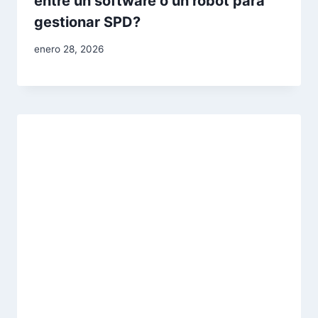
entre un software o un robot para
gestionar SPD?
Por
enero 28, 2026
adminblogbs