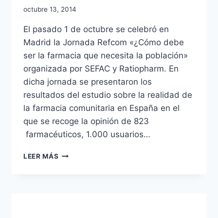
Por
octubre 13, 2014
Comunicación
El pasado 1 de octubre se celebró en
Madrid la Jornada Refcom «¿Cómo debe
ser la farmacia que necesita la población»
organizada por SEFAC y Ratiopharm. En
dicha jornada se presentaron los
resultados del estudio sobre la realidad de
la farmacia comunitaria en España en el
que se recoge la opinión de 823
farmacéuticos, 1.000 usuarios…
CONCLUSIONES
LEER MÁS
DEL
ESTUDIO
SOBRE
LA
REALIDAD
DE