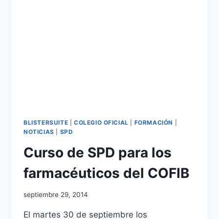
LA
FARMACIA
COMUNITARIA
(SEFAC-
RATIOPHARM)
BLISTERSUITE
|
COLEGIO OFICIAL
|
FORMACIÓN
|
NOTICIAS
|
SPD
Curso de SPD para los
farmacéuticos del COFIB
Por
septiembre 29, 2014
Comunicación
El martes 30 de septiembre los