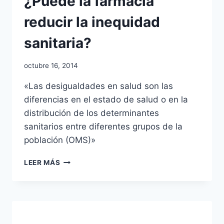
¿Puede la farmacia
reducir la inequidad
sanitaria?
Por
octubre 16, 2014
Comunicación
«Las desigualdades en salud son las
diferencias en el estado de salud o en la
distribución de los determinantes
sanitarios entre diferentes grupos de la
población (OMS)»
¿PUEDE
LEER MÁS
LA
FARMACIA
REDUCIR
LA
INEQUIDAD
SANITARIA?